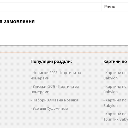
Рамка
я замовлення
Популярні розділи:
Картини по
Новинки 2023 - Картини за
Картини по 
номерами
Babylon
Знижки -50% - Картини за
Картини по 
номерами
Babylon
Набори Алмазна мозаїка
Картини по 
Babylon
Усе для Художників
Картини по 
Триптих Baby