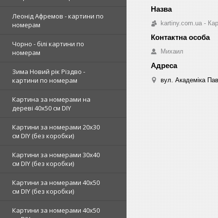
Леонід Афремов - картини по
kartiny.com.ua - К
номерам
Чорно - білі картини по
Михаил
номерам
Зима Новий рік Різдво -
картини по номерам
вул. Академіка Пав
Картина за номерами на
дереві 40х50 см DIY
Картини за номерами 20х30
см DIY (без коробки)
Картини за номерами 30х40
см DIY (без коробки)
Картини за номерами 40х50
см DIY (без коробки)
Картини за номерами 40х50