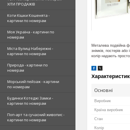
ХІТИ ПРОДАЖІВ
Коти Кішки Кошенята -
картини по номерам
Моя Україна - картини по
номерам
Металева подвійна ф
Міста Вулиці Набережні -
знімків, постерів або
картини по номерам
колір надають простор
Природа - картини по
номерам
Характеристик
Морський пейзаж - картини
по номерам
Основні
Будинки Котеджі Замки -
Виробник
картини по номерам
Країна виробник
Поп-арт та сучасний живопис -
Стан
картини по номерам
Колір