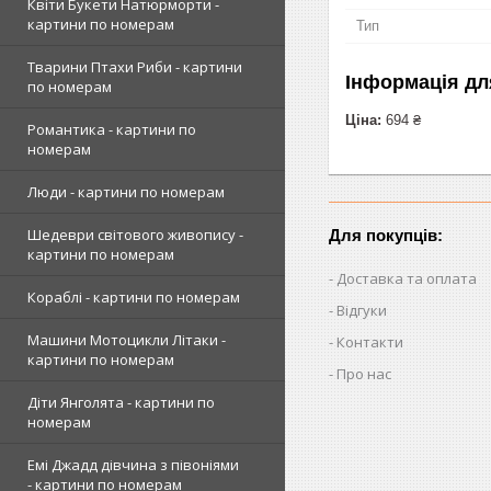
Квіти Букети Натюрморти -
картини по номерам
Тип
Тварини Птахи Риби - картини
Інформація дл
по номерам
Ціна:
694 ₴
Романтика - картини по
номерам
Люди - картини по номерам
Шедеври світового живопису -
Для покупців:
картини по номерам
Доставка та оплата
Кораблі - картини по номерам
Відгуки
Машини Мотоцикли Літаки -
Контакти
картини по номерам
Про нас
Діти Янголята - картини по
номерам
Емі Джадд дівчина з півоніями
- картини по номерам