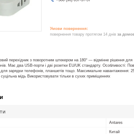
повернення товару протягом 14 днів
за домо
вий перехідник з поворотним штекером на 180° — відмінне рішення для п
чів. Має два USB-порти і дві розетки EU/UK стандарту. Особливості: П
 для зарядки телефонів, планшетів тощо. Максимальне навантаження: 25
, суцільна мідь Використовувати тільки в сухих приміщеннях
и
ути
Antares
Китай