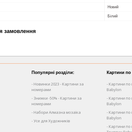
Новий
Білий
я замовлення
Популярні розділи:
Картини по
Новинки 2023 - Картини за
Картини по 
номерами
Babylon
Знижки -50% - Картини за
Картини по 
номерами
Babylon
Набори Алмазна мозаїка
Картини по 
Babylon
Усе для Художників
Картини по 
Триптих Baby