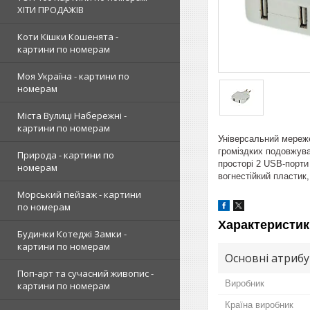
ХІТИ ПРОДАЖІВ
Коти Кішки Кошенята -
картини по номерам
Моя Україна - картини по
номерам
Міста Вулиці Набережні -
картини по номерам
Універсальний мереже
громіздких подовжува
Природа - картини по
просторі 2 USB-порти
номерам
вогнестійкий пластик
Морський пейзаж - картини
по номерам
Характеристик
Будинки Котеджі Замки -
картини по номерам
Основні атриб
Поп-арт та сучасний живопис -
Виробник
картини по номерам
Країна виробник