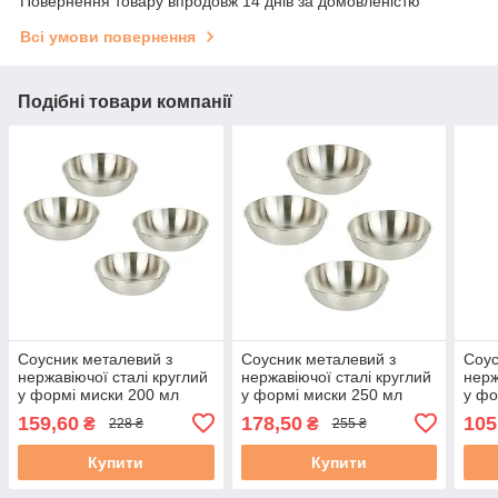
Повернення товару впродовж 14 днів за домовленістю
Всі умови повернення
Подібні товари компанії
Соусник металевий з
Соусник металевий з
Соус
нержавіючої сталі круглий
нержавіючої сталі круглий
нерж
у формі миски 200 мл
у формі миски 250 мл
у фо
Набір 4 штуки
Набір 4 штуки
Набі
159,60
178,50
105
₴
₴
228 ₴
255 ₴
Купити
Купити