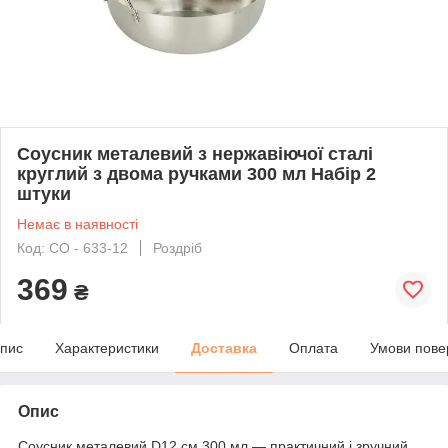
Соусник металевий з нержавіючої сталі
круглий з двома ручками 300 мл Набір 2
штуки
Немає в наявності
Код: СО - 633-12
Роздріб
369
₴
пис
Характеристики
Доставка
Оплата
Умови пове
Опис
Соусник металевий D12 см 300 мл — практичний і зручний