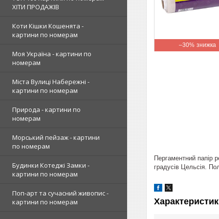
ХІТИ ПРОДАЖІВ
Коти Кішки Кошенята -
картини по номерам
–30%
Моя Україна - картини по
номерам
Міста Вулиці Набережні -
картини по номерам
Природа - картини по
номерам
Морський пейзаж - картини
по номерам
Пергаментний папір р
Будинки Котеджі Замки -
градусів Цельсія. По
картини по номерам
Поп-арт та сучасний живопис -
Характеристик
картини по номерам