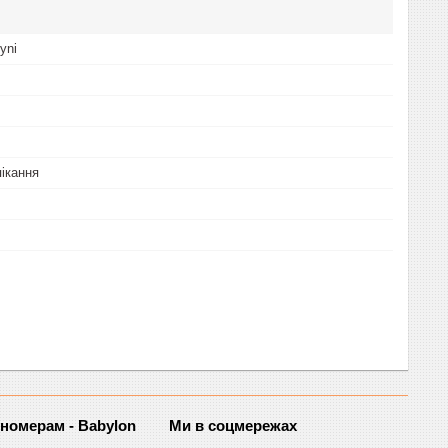
yni
пікання
 номерам - Babylon
Ми в соцмережах