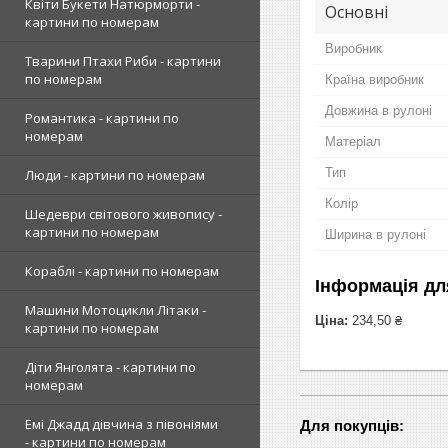
Квіти Букети Натюрморти -
Основні
картини по номерам
Виробник
Тварини Птахи Риби - картини
по номерам
Країна виробник
Довжина в рулоні
Романтика - картини по
номерам
Матеріал
Тип
Люди - картини по номерам
Колір
Шедеври світового живопису -
картини по номерам
Ширина в рулоні
Кораблі - картини по номерам
Інформація дл
Машини Мотоцикли Літаки -
Ціна:
234,50 ₴
картини по номерам
Діти Янголята - картини по
номерам
Емі Джадд дівчина з півоніями
Для покупців:
- картини по номерам