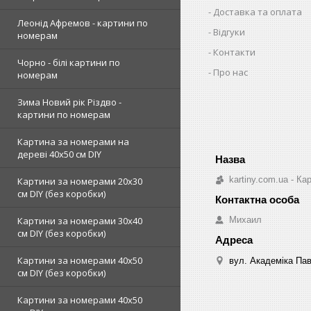
Доставка та оплата
Леонід Афремов - картини по
Відгуки
номерам
Контакти
Чорно - білі картини по
Про нас
номерам
Зима Новий рік Різдво -
картини по номерам
Картина за номерами на
дереві 40х50 см DIY
kartiny.com.ua - К
Картини за номерами 20х30
см DIY (без коробки)
Михаил
Картини за номерами 30х40
см DIY (без коробки)
Картини за номерами 40х50
вул. Академіка Пав
см DIY (без коробки)
Картини за номерами 40х50