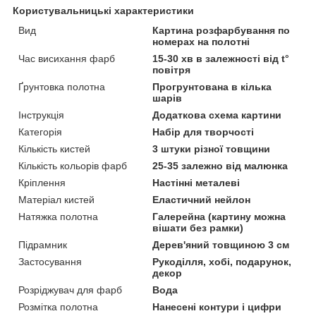
Користувальницькі характеристики
Вид
Картина розфарбування по
номерах на полотні
Час висихання фарб
15-30 хв в залежності від t°
повітря
Ґрунтовка полотна
Прогрунтована в кілька
шарів
Інструкція
Додаткова схема картини
Категорія
Набір для творчості
Кількість кистей
3 штуки різної товщини
Кількість кольорів фарб
25-35 залежно від малюнка
Кріплення
Настінні металеві
Матеріал кистей
Еластичний нейлон
Натяжка полотна
Галерейна (картину можна
вішати без рамки)
Підрамник
Дерев'яний товщиною 3 см
Застосування
Рукоділля, хобі, подарунок,
декор
Розріджувач для фарб
Вода
Розмітка полотна
Нанесені контури і цифри