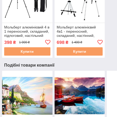
Мольберт алюмінієвий 4 в
Мольберт алюмінієвий
1 переносний, складаний,
4в1 - переносний,
підлоговий, настільний
складаний, настінний,
(чорний) з чохлом-сумкою
настільний (срібло) з
398
698
₴
₴
1 000 ₴
1 400 ₴
для перенесення.
чохлом-сумкою для
Купити
Купити
Подібні товари компанії