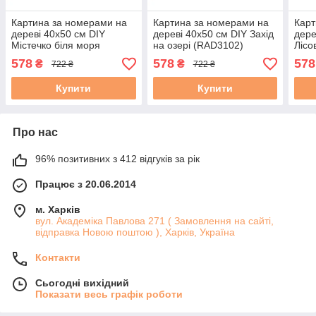
Картина за номерами на
Картина за номерами на
Карт
дереві 40х50 см DIY
дереві 40х50 см DIY Захід
дере
Містечко біля моря
на озері (RAD3102)
Лісо
(RAD3091)
(RA
578
578
578
₴
₴
722 ₴
722 ₴
Купити
Купити
Про нас
96% позитивних з 412 відгуків за рік
Працює з 20.06.2014
м. Харків
вул. Академіка Павлова 271 ( Замовлення на сайті,
відправка Новою поштою ), Харків, Україна
Контакти
Сьогодні вихідний
Показати весь графік роботи