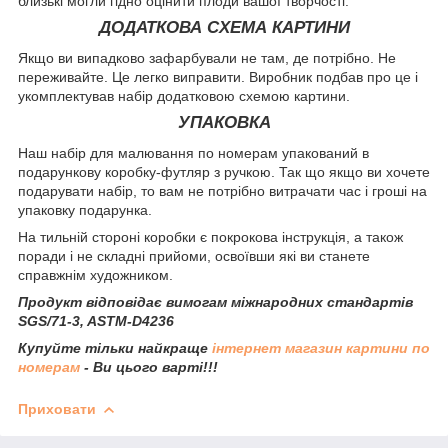
близькі могли гідно оцінити плоди вашої творчості.
ДОДАТКОВА СХЕМА КАРТИНИ
Якщо ви випадково зафарбували не там, де потрібно. Не
переживайте. Це легко виправити. Виробник подбав про це і
укомплектував набір додатковою схемою картини.
УПАКОВКА
Наш набір для малювання по номерам упакований в
подарункову коробку-футляр з ручкою. Так що якщо ви хочете
подарувати набір, то вам не потрібно витрачати час і гроші на
упаковку подарунка.
На тильній стороні коробки є покрокова інструкція, а також
поради і не складні прийоми, освоївши які ви станете
справжнім художником.
Продукт відповідає вимогам міжнародних стандартів
SGS/71-3, ASTM-D4236
Купуйте тільки найкраще
інтернет магазин картини по
номерам
- Ви цього варті!!!
Приховати