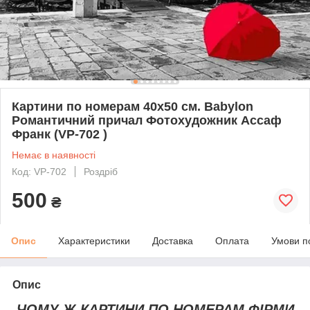
Картини по номерам 40х50 см. Babylon
Романтичний причал Фотохудожник Ассаф
Франк (VP-702 )
Немає в наявності
Код: VP-702
Роздріб
500
₴
Опис
Характеристики
Доставка
Оплата
Умови п
Опис
ЧОМУ Ж КАРТИНИ ПО НОМЕРАМ ФІРМИ