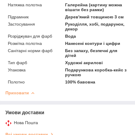
Натяжка полотна
Галерейна (картину можна
вішати без рамки)
Підрамник
Дерев'яний товщиною 3 см
Застосування
Рукоділля, хобі, подарунок,
декор
Розріджувач для фарб
Вода
Розмітка полотна
Нанесені контури і цифри
Санітарні норми фарб
Без запаху, безпечні для
дітей
Тип фарб
Художні акрилові
Упаковка
Подарункова коробка-кейс з
ручкою
Полотно
100% бавовна
Приховати
Умови доставки
Нова Пошта
Всі умови доставки