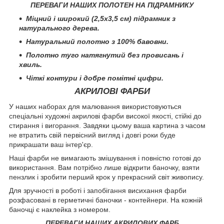
ПЕРЕВАГИ НАШИХ ПОЛОТЕН НА ПІДРАМНИКУ
Міцний і широкий (2,5х3,5 см) підрамник з
натурального дерева.
Натуральний полотно з 100% бавовни.
Полотно туго натягнутий без провисань і
хвиль.
Чіткі контури і добре помітні цифри.
АКРИЛОВІ ФАРБИ
У наших наборах для малювання використовуються
спеціальні художні акрилові фарби високої якості, стійкі до
стирання і вигорання. Завдяки цьому ваша картина з часом
не втратить свій первісний вигляд і довгі роки буде
прикрашати ваш інтер'єр.
Наші фарби не вимагають змішування і повністю готові до
використання. Вам потрібно лише відкрити баночку, взяти
пензлик і зробити перший крок у прекрасний світ живопису.
Для зручності в роботі і запобігання висихання фарби
розфасовані в герметичні баночки - контейнери. На кожній
баночці є наклейка з номером.
ПЕРЕВАГИ НАШИХ АКРИЛОВИХ ФАРБ