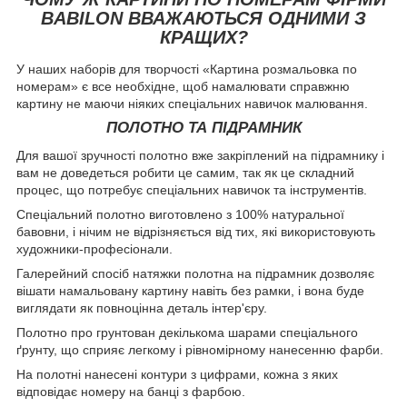
BABILON ВВАЖАЮТЬСЯ ОДНИМИ З
КРАЩИХ?
У наших наборів для творчості «Картина розмальовка по
номерам» є все необхідне, щоб намалювати справжню
картину не маючи ніяких спеціальних навичок малювання.
ПОЛОТНО ТА ПІДРАМНИК
Для вашої зручності полотно вже закріплений на підрамнику і
вам не доведеться робити це самим, так як це складний
процес, що потребує спеціальних навичок та інструментів.
Спеціальний полотно виготовлено з 100% натуральної
бавовни, і нічим не відрізняється від тих, які використовують
художники-професіонали.
Галерейний спосіб натяжки полотна на підрамник дозволяє
вішати намальовану картину навіть без рамки, і вона буде
виглядати як повноцінна деталь інтер'єру.
Полотно про грунтован декількома шарами спеціального
ґрунту, що сприяє легкому і рівномірному нанесенню фарби.
На полотні нанесені контури з цифрами, кожна з яких
відповідає номеру на банці з фарбою.