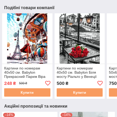
Подібні товари компанії
Картини по номерам
Картини по номерам
Карт
40х50 см. Babylon
40х50 см. Babylon Біля
50х6
Прекрасний Париж Віра
мосту Ріальто у Венеції
мост
Брежнєва Фотохудожник
Фотохудожник Ассаф
Фот
248
500
750
₴
₴
500 ₴
Христина Макеєва (RVP-
Франк (VP-694 )
Фран
1015)
Купити
Купити
Акційні пропозиції та новинки
–14%
–14%